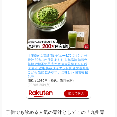
【圧倒的な高評価レビュー4.75点！】九州
青汁 30包 1か月分 あおじる 無添加 無着色
無糖 砂糖不使用 九州産 大麦若葉 100％ 粉
末 青汁 健康 美容 ダイエット 間食 栄養補給
こども 妊婦 飲みやすい 美味しい 個包装 授
乳中
価格：1980円（税込、送料無料)
(2020/6/30時点)
楽天で購入
子供でも飲める人気の青汁としてこの「九州青