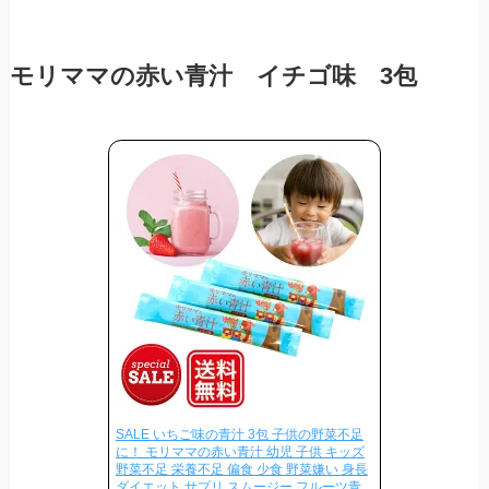
モリママの赤い青汁 イチゴ味 3包
SALE いちご味の青汁 3包 子供の野菜不足
に！ モリママの赤い青汁 幼児 子供 キッズ
野菜不足 栄養不足 偏食 少食 野菜嫌い 身長
ダイエット サプリ スムージー フルーツ青