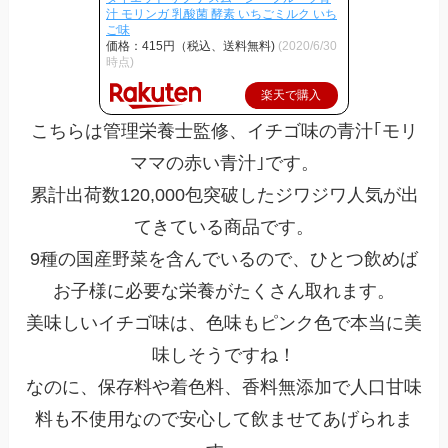
汁 モリンガ 乳酸菌 酵素 いちごミルク いち
ご味
価格：415円（税込、送料無料)
(2020/6/30
時点)
楽天で購入
こちらは管理栄養士監修、イチゴ味の青汁｢モリ
ママの赤い青汁｣です。
累計出荷数120,000包突破
したジワジワ人気が出
てきている商品です。
9種の国産野菜を含んでいるので、ひとつ飲めば
お子様に必要な栄養がたくさん取れます。
美味しいイチゴ味は、色味もピンク色で本当に美
味しそうですね！
なのに、保存料や着色料、香料無添加で人口甘味
料も不使用なので安心して飲ませてあげられま