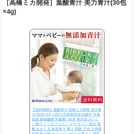
［高橋ミカ開発］葉酸青汁 美力青汁(30包
×4g)
【送料無料】葉酸青汁 高橋ミカ開発 美力青
汁(30包×4g) 100％天然無添加 妊娠中 大麦
若葉 食物繊維 乳酸菌 | 粉末 無添加 おいし
い青汁 ノンカフェイン ママ ギフト 鉄分 葉
酸 あおじる 粉末青汁 青汁 国産 子供 九州産
妊婦 飲み物 カフェインゼロ お母さん 授乳