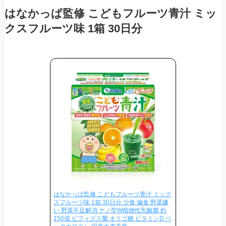
はなかっぱ監修 こどもフルーツ青汁 ミッ
クスフルーツ味 1箱 30日分
はなかっぱ監修 こどもフルーツ青汁 ミック
スフルーツ味 1箱 30日分 少食 偏食 野菜嫌
い 野菜不足解消 ナノ型W植物性乳酸菌 約
150億 ビフィズス菌 オリゴ糖 ビタミンD ベ