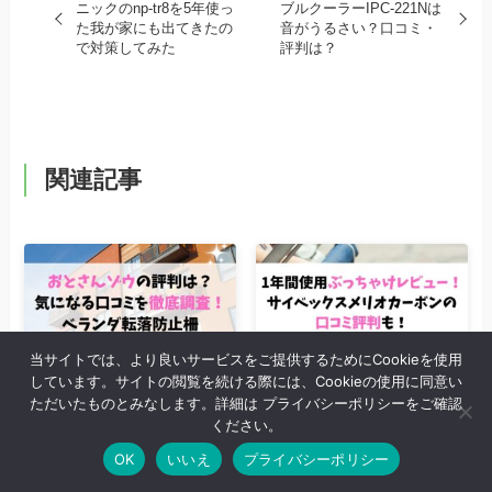
ニックのnp-tr8を5年使っ
ブルクーラーIPC-221Nは
た我が家にも出てきたの
音がうるさい？口コミ・
で対策してみた
評判は？
関連記事
当サイトでは、より良いサービスをご提供するためにCookieを使用
しています。サイトの閲覧を続ける際には、Cookieの使用に同意い
おとさんゾウの口コミ評判
【1年間使用ぶっちゃけレ
ただいたものとみなします。詳細は プライバシーポリシーをご確認
を徹底調査！ベランダ転落
ビュー】サイベックスメリ
ください。
防止柵
オカーボンの口コミ評判
OK
いいえ
プライバシーポリシー
も！
2024年4月25日