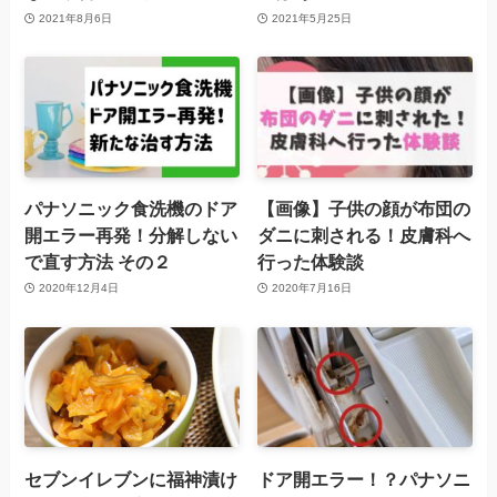
2021年8月6日
2021年5月25日
パナソニック食洗機のドア
【画像】子供の顔が布団の
開エラー再発！分解しない
ダニに刺される！皮膚科へ
で直す方法 その２
行った体験談
2020年12月4日
2020年7月16日
セブンイレブンに福神漬け
ドア開エラー！？パナソニ