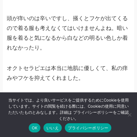
頭が痒いのは辛いですし、掻くとフケが出てくる
ので着る服も考えなくてはいけませんよね。暗い
服を着ると気になるから白などの明るい色しか着
れなかったり。
オクトセラピエは本当に地肌に優しくて、私の痒
みやフケを抑えてくれました。
もし悩んでいる方がいれば、一度トライしてみる
当サイトでは、より良いサービスをご提供するためにCookieを使用
しています。サイトの閲覧を続ける際には、Cookieの使用に同意い
のもいいと思います。
ただいたものとみなします。詳細は プライバシーポリシーをご確認
ください。
OK
いいえ
プライバシーポリシー
あなたのお悩みが解決されますように。